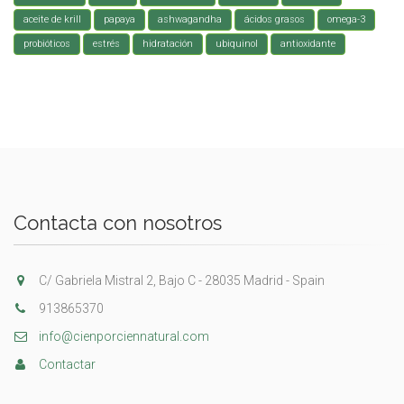
aceite de krill
papaya
ashwagandha
ácidos grasos
omega-3
probióticos
estrés
hidratación
ubiquinol
antioxidante
Contacta con nosotros
C/ Gabriela Mistral 2, Bajo C - 28035 Madrid - Spain
913865370
info@cienporciennatural.com
Contactar