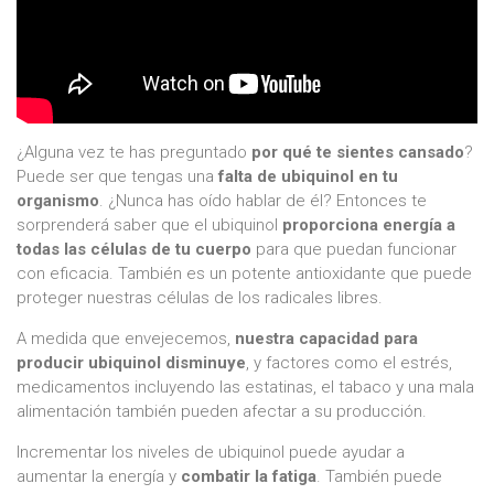
¿Alguna vez te has preguntado
por qué te sientes cansado
?
Puede ser que tengas una
falta de ubiquinol en tu
organismo
. ¿Nunca has oído hablar de él? Entonces te
sorprenderá saber que el ubiquinol
proporciona energía a
todas las células de tu cuerpo
para que puedan funcionar
con eficacia. También es un potente antioxidante que puede
proteger nuestras células de los radicales libres.
A medida que envejecemos,
nuestra capacidad para
producir ubiquinol disminuye
, y factores como el estrés,
medicamentos incluyendo las estatinas, el tabaco y una mala
alimentación también pueden afectar a su producción.
Incrementar los niveles de ubiquinol puede ayudar a
aumentar la energía y
combatir la fatiga
. También puede