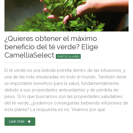
¿Quieres obtener el máximo
beneficio del té verde? Elige
CamelliaSelect
PARTICULARES
El té verde es una bebida estrella dentro de las infusiones, y
una de las más ensalzadas en todo el mundo. También tiene
un importante beneficio para la salud, fundamentalmente
debido a sus propiedades antioxidantes y de pérdida de
peso. Si lo que buscamos son las propiedades saludables
del té verde, ¿podemos conseguirlas bebiendo infusiones de
esta planta? La respuesta es no. Veamos por qué.
Leer más