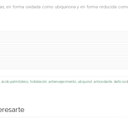
, en forma oxidada como ubiquinona y en forma reducida como u
,
ácido palmitoleico
,
hidratación
,
antienvejecimiento
,
ubiquinol
,
antioxidante
,
daño oxid
eresarte