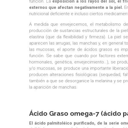
función. La
exposición a los rayos del sol, el fr
externos que afectan negativamente a la piel.
E
nutricional deficiente e incluso ciertos medicamen
A medida que envejecemos, el metabolismo de la
producción de sustancias estructurales de la pie
elastina (que da flexibilidad y firmeza). La piel 
aparecen las arrugas, las manchas y, en general t
las mucosas, el aporte de ácidos grasos es impr
función. Se sabe que cuando por factores externo
hormonales, genética, envejecimiento…), se produc
y/o mucosas, se produce una importante liberaci
producen alteraciones fisiológicas (sequedad, fal
también a que se desorganice la melanina y se p
la aparición de manchas.
Ácido Graso omega-7 (ácido pal
El ácido palmitoléico purificado, de la serie o