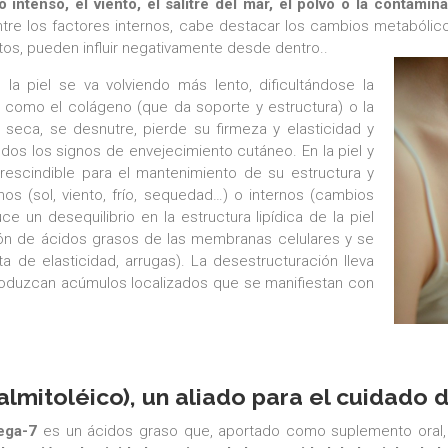
ío intenso, el viento, el salitre del mar, el polvo o la contam
ntre los factores internos, cabe destacar los cambios metabóli
tos, pueden influir negativamente desde dentro.
​​​​​​.
 piel se va volviendo más lento, dificultándose la
l como el colágeno (que da soporte y estructura) o la
se seca, se desnutre, pierde su firmeza y elasticidad y
odos los signos de envejecimiento cutáneo. En la piel y
escindible para el mantenimiento de su estructura y
s (sol, viento, frío, sequedad…) o internos (cambios
e un desequilibrio en la estructura lipídica de la piel
ón de ácidos grasos de las membranas celulares y se
ta de elasticidad, arrugas). La desestructuración lleva
roduzcan acúmulos localizados que se manifiestan con
mitoléico), un aliado para el cuidado d
mega-7
es un ácidos graso que, aportado como suplemento oral