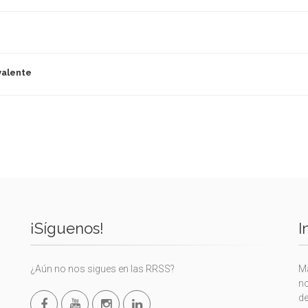
valente
¡Síguenos!
I
¿Aún no nos sigues en las RRSS?
Ma
no
de