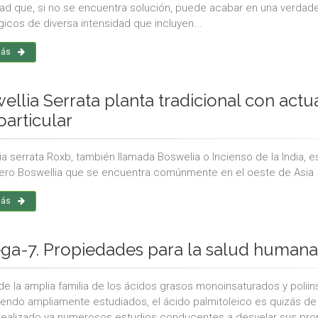
idad que, si no se encuentra solución, puede acabar en una verdad
gicos de diversa intensidad que incluyen...
más
ellia Serrata planta tradicional con actu
oarticular
ia serrata Roxb, también llamada Boswelia o Incienso de la India, e
ero Boswellia que se encuentra comúnmente en el oeste de Asia
más
a-7. Propiedades para la salud humana 
de la amplia familia de los ácidos grasos monoinsaturados y polii
iendo ampliamente estudiados, el ácido palmitoleico es quizás d
realizado ya numerosos estudios conducentes a desvelar sus propi