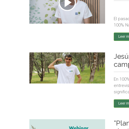
El pasa
100% Na
Leer 
Jesú
camp
En 100%
entrevi
signific
Leer 
“Pla