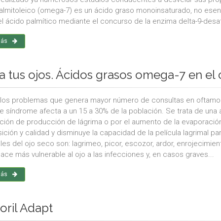
almitoleico (omega-7) es un ácido graso monoinsaturado, no esenci
del ácido palmítico mediante el concurso de la enzima delta-9-desa
más
a tus ojos. Ácidos grasos omega-7 en el 
los problemas que genera mayor número de consultas en oftamolo
e síndrome afecta a un 15 a 30% de la población. Se trata de una 
ción de producción de lágrima o por el aumento de la evaporación
ión y calidad y disminuye la capacidad de la película lagrimal para
ales del ojo seco son: lagrimeo, picor, escozor, ardor, enrojecimie
ace más vulnerable al ojo a las infecciones y, en casos graves...
más
oril Adapt