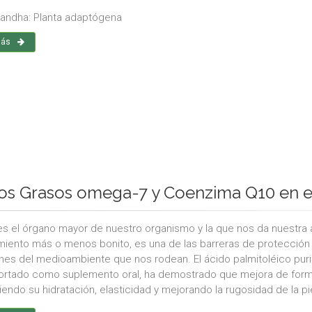
ndha: Planta adaptógena
más
os Grasos omega-7 y Coenzima Q10 en el
 es el órgano mayor de nuestro organismo y la que nos da nuestra a
miento más o menos bonito, es una de las barreras de protección 
nes del medioambiente que nos rodean. El ácido palmitoléico puri
ortado como suplemento oral, ha demostrado que mejora de forma se
endo su hidratación, elasticidad y mejorando la rugosidad de la pi