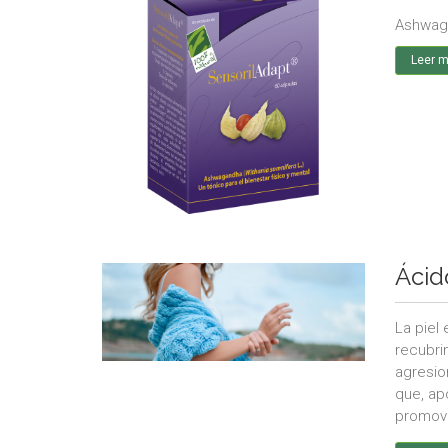
Ashwaga
Leer 
Ácid
La piel
recubri
agresio
que, ap
promovi