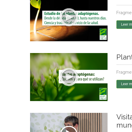
Fragmen
Leer 
Plan
Fragmen
Leer 
Visi
mund