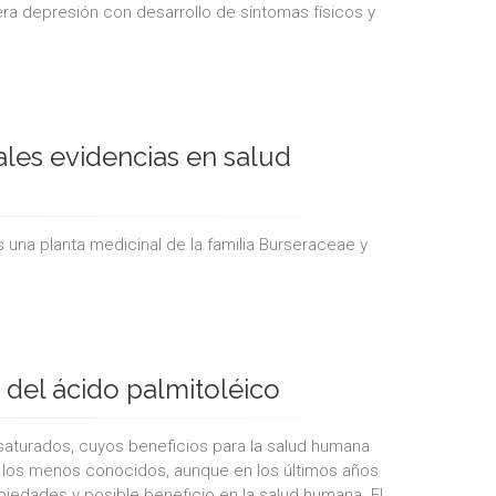
era depresión con desarrollo de síntomas físicos y
ales evidencias en salud
s una planta medicinal de la familia Burseraceae y
del ácido palmitoléico
nsaturados, cuyos beneficios para la salud humana
e los menos conocidos, aunque en los últimos años
edades y posible beneficio en la salud humana. El