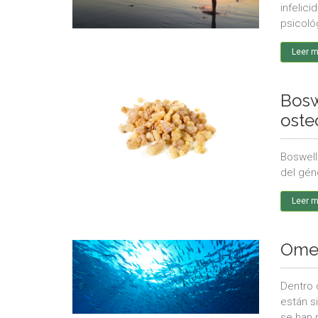
infelic
psicoló
Leer 
Bosw
oste
Boswell
del gén
Leer 
Omeg
Dentro 
están s
se han 