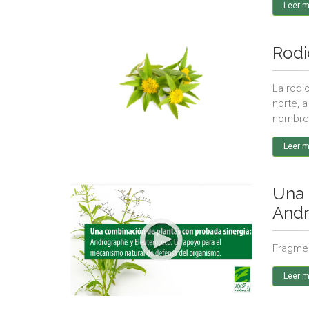
Leer 
Rodio
La rodi
norte, a
nombre 
Leer 
Una 
Andr
Fragmen
Leer 