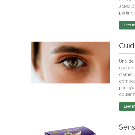
ácido p
partir 
Leer 
Cuid
Uno de 
que est
disminu
composic
princip
ocular h
Leer 
Sens