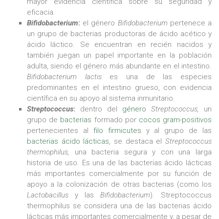
mayor evidencia científica sobre su seguridad y
eficacia.
Bifidobacterium
:
el género
Bifidobacterium
pertenece a
un grupo de bacterias productoras de ácido acético y
ácido láctico. Se encuentran en recién nacidos y
también juegan un papel importante en la población
adulta, siendo el género más abundante en el intestino.
Bifidobacterium lactis
es una de las especies
predominantes en el intestino grueso, con evidencia
científica en su apoyo al sistema inmunitario.
Streptococcus
:
dentro del
género
Streptococcus,
un
grupo de
bacterias
formado por
cocos
gram-positivos
pertenecientes al
filo
firmicutes
y al grupo de las
bacterias ácido lácticas
, se destaca el
Streptococcus
thermophilus,
una bacteria segura y con una larga
historia de uso. Es una de las bacterias ácido lácticas
más importantes comercialmente por su función de
apoyo a la colonización de otras bacterias (como los
Lactobacillus
y las
Bifidobacterium
). Streptococcus
thermophilus se considera una de las bacterias ácido
lácticas más importantes comercialmente y, a pesar de