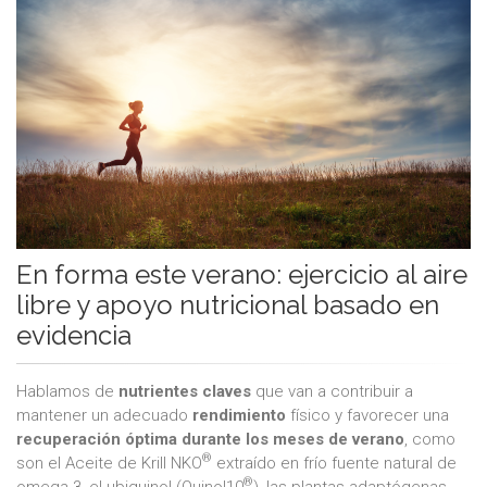
En forma este verano: ejercicio al aire
libre y apoyo nutricional basado en
evidencia
Hablamos de
nutrientes claves
que van a contribuir a
mantener un adecuado
rendimiento
físico y favorecer una
recuperación óptima durante los meses de verano
, como
®
son el Aceite de Krill NKO
extraído en frío fuente natural de
®
omega-3, el ubiquinol (Quinol10
), las plantas adaptógenas