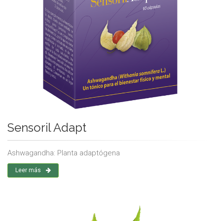
Sensoril Adapt
Ashwagandha: Planta adaptógena
Leer más