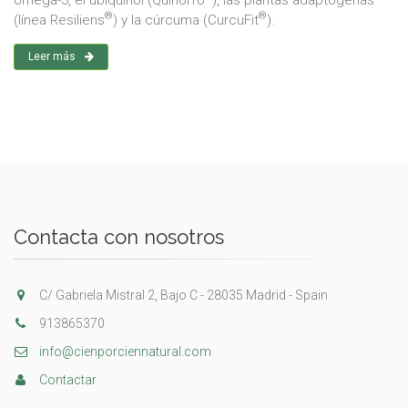
®
®
(línea Resiliens
) y la cúrcuma (CurcuFit
).
Leer más
Contacta con nosotros
C/ Gabriela Mistral 2, Bajo C - 28035 Madrid - Spain
913865370
info@cienporciennatural.com
Contactar