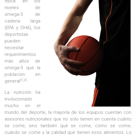
física en los
niveles de
omega-3 de
cadena larga
(EPA y DHA), los
deportistas
pueden
necesitar
requerimientos
más altos de
omega-3 que la
población en
(1,2)
general
.
La nutrición ha
evolucionado
mucho en el
mundo del deporte, la mayoría de los equipos cuentan con
asesores nutricionales que no solo tienen en cuenta cuánto
se come, sino también qué se come, cómo se come,
cuándo se come y la calidad que tienen esos alimentos. Lo