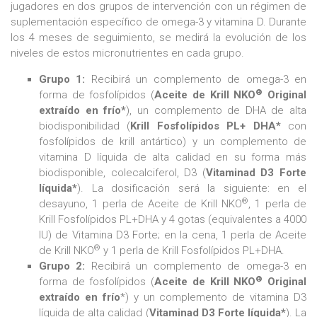
jugadores en dos grupos de intervención con un régimen de
suplementación específico de omega-3 y vitamina D. Durante
los 4 meses de seguimiento, se medirá la evolución de los
niveles de estos micronutrientes en cada grupo.
Grupo 1:
Recibirá un complemento de omega-3 en
®
forma de fosfolípidos (
Aceite de Krill NKO
Original
extraído en frío*
), un complemento de DHA de alta
biodisponibilidad (
Krill Fosfolípidos PL+ DHA*
con
fosfolípidos de krill antártico) y un complemento de
vitamina D líquida de alta calidad en su forma más
biodisponible, colecalciferol, D3 (
Vitaminad D3 Forte
líquida*
). La dosificación será la siguiente: en el
®
desayuno, 1 perla de Aceite de Krill NKO
, 1 perla de
Krill Fosfolípidos PL+DHA y 4 gotas (equivalentes a 4000
IU) de Vitamina D3 Forte; en la cena, 1 perla de Aceite
®
de Krill NKO
y 1 perla de Krill Fosfolípidos PL+DHA.
Grupo 2:
Recibirá un complemento de omega-3 en
®
forma de fosfolípidos (
Aceite de Krill NKO
Original
extraído en frío
*) y un complemento de vitamina D3
líquida de alta calidad (
Vitaminad D3 Forte líquida*
). La