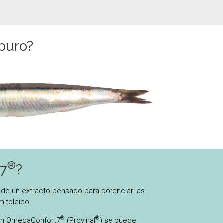
 puro?
®
t7
?
d de un extracto pensado para potenciar las
mitoleico.
®
®
 en OmegaConfort7
(Provinal
) se puede