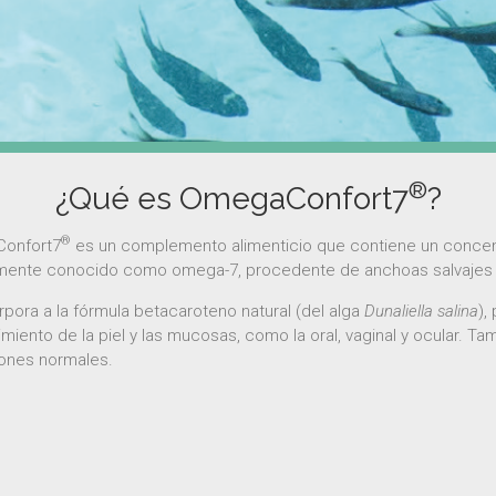
®
¿Qué es OmegaConfort7
?
®
onfort7
es un complemento alimenticio que contiene un concent
nte conocido como omega-7, procedente de anchoas salvajes p
rpora a la fórmula betacaroteno natural (del alga
Dunaliella salina
),
miento de la piel y las mucosas, como la oral, vaginal y ocular. Ta
ones normales.