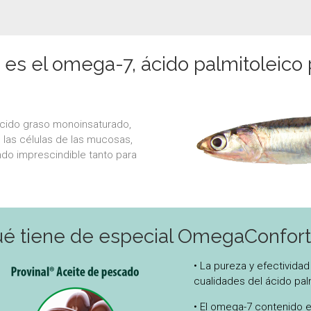
es el omega-7, ácido palmitoleico
 ácido graso monoinsaturado,
 las células de las mucosas,
ndo imprescindible tanto para
é tiene de especial OmegaConfor
• La pureza y efectivida
cualidades del ácido pal
• El omega-7 contenido