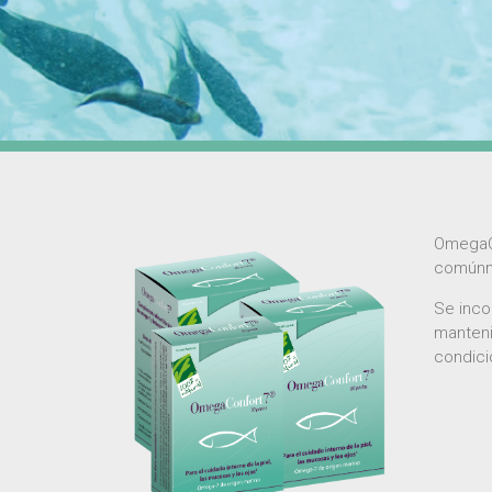
OmegaC
comúnme
Se inco
manteni
condici