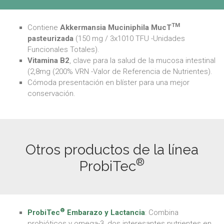
TM
Contiene
Akkermansia Muciniphila
MucT
pasteurizada
(150 mg / 3x1010 TFU -Unidades
Funcionales Totales).
Vitamina B2
, clave para la salud de la mucosa intestinal
(2,8mg (200% VRN -Valor de Referencia de Nutrientes).
Cómoda presentación en blíster para una mejor
conservación.
Otros productos de la línea
®
ProbiTec
®
ProbiTec
Embarazo y Lactancia
: Combina
probióticos y omega-3, dos interesantes nutrientes en