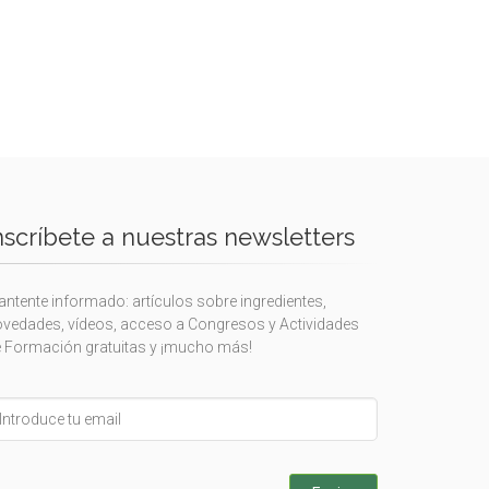
nscríbete a nuestras newsletters
ntente informado: artículos sobre ingredientes,
vedades, vídeos, acceso a Congresos y Actividades
 Formación gratuitas y ¡mucho más!
eave
is
eld
ank