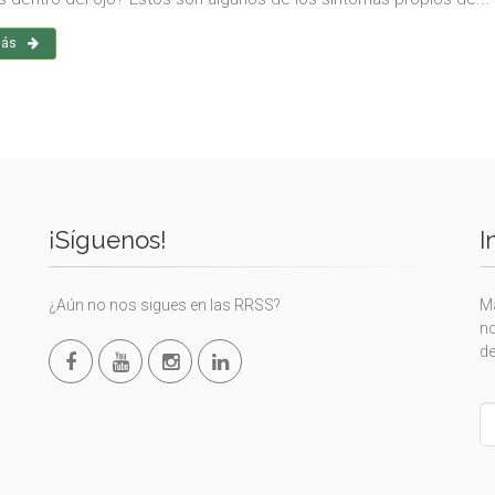
más
¡Síguenos!
I
¿Aún no nos sigues en las RRSS?
Ma
no
de
L
th
fi
bl