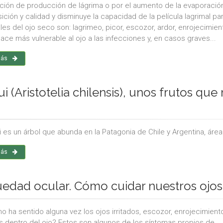
ción de producción de lágrima o por el aumento de la evaporación
ión y calidad y disminuye la capacidad de la película lagrimal para
ales del ojo seco son: lagrimeo, picor, escozor, ardor, enrojecimie
ace más vulnerable al ojo a las infecciones y, en casos graves...
más
i (Aristotelia chilensis), unos frutos que
i es un árbol que abunda en la Patagonia de Chile y Argentina, ár
más
edad ocular. Cómo cuidar nuestros ojos 
no ha sentido alguna vez los ojos irritados, escozor, enrojecimient
s dentro del ojo? Estos son algunos de los síntomas propios de...