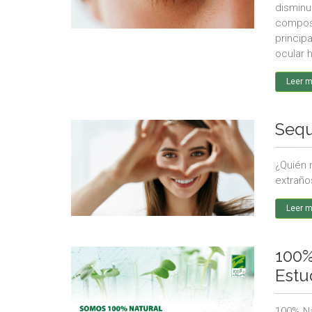
disminu
composic
princip
ocular h
Leer 
Sequ
¿Quién 
extraño
Leer 
100%
Estu
100% Na