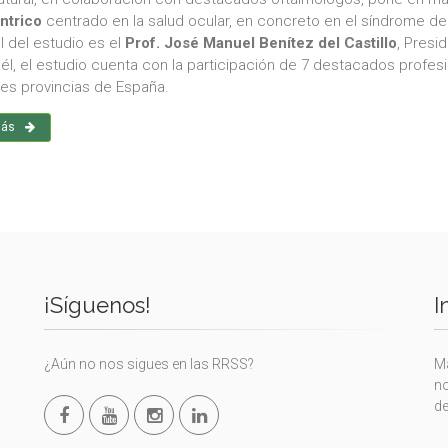
ntrico
centrado en la salud ocular, en concreto en el síndrome de
l del estudio es el
Prof. José Manuel Benítez del Castillo
, Presi
 él, el estudio cuenta con la participación de 7 destacados profes
tes provincias de España.
más
¡Síguenos!
I
¿Aún no nos sigues en las RRSS?
Ma
no
de
L