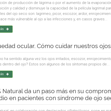
ción de producción de lágrima o por el aumento de la evaporación
ión y calidad y disminuye la capacidad de la película lagrimal para
ales del ojo seco son: lagrimeo, picor, escozor, ardor, enrojecimie
ace más vulnerable al ojo a las infecciones y, en casos graves...
más
edad ocular. Cómo cuidar nuestros ojos 
no ha sentido alguna vez los ojos irritados, escozor, enrojecimient
s dentro del ojo? Estos son algunos de los síntomas propios de...
más
 Natural da un paso más en su compromi
dio en pacientes con síndrome de ojo s
tural, en colaboración con destacados oftalmólogos, pone en m