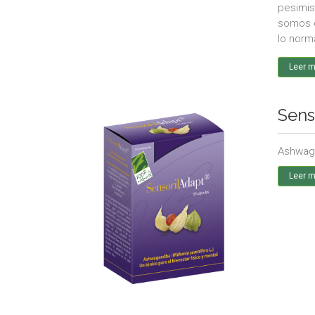
pesimis
somos c
lo norm
Leer 
Sens
Ashwaga
Leer 