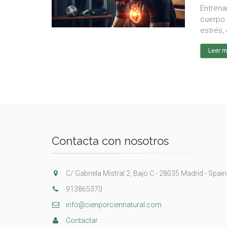
Entrena
cuerpo 
estrés,
Leer 
Contacta con nosotros
C/ Gabriela Mistral 2, Bajo C - 28035 Madrid - Spain
913865370
info@cienporciennatural.com
Contactar