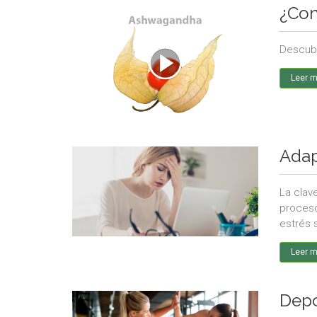
¿Con
Descubr
Leer 
Adap
La clav
proceso
estrés 
Leer 
Depo