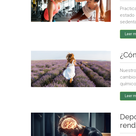
Practic
estado 
sedenta
Leer 
¿Cóm
Nuestro
cambios
químico
Leer 
Depo
rend