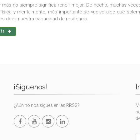
r más no siempre significa rendir mejor. De hecho, muchas veces 
física y mentalmente, más importante se vuelve algo que solem
 es decir nuestra capacidad de resiliencia.
más
¡Síguenos!
I
¿Aún no nos sigues en las RRSS?
Ma
no
de
L
th