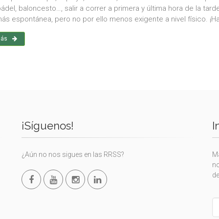
pádel, baloncesto…, salir a correr a primera y última hora de la ta
ás espontánea, pero no por ello menos exigente a nivel físico. ¡
más
¡Síguenos!
I
¿Aún no nos sigues en las RRSS?
Ma
no
de
L
th
fi