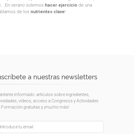
rde… En verano solemos
hacer ejercicio
de una
Hablamos de los
nutrientes clave
!
nscríbete a nuestras newsletters
ntente informado: artículos sobre ingredientes,
vedades, vídeos, acceso a Congresos y Actividades
 Formación gratuitas y ¡mucho más!
eave
is
eld