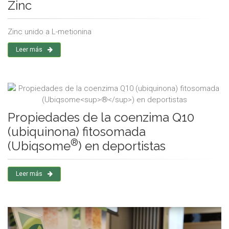
Zinc
Zinc unido a L-metionina
Leer más
Propiedades de la coenzima Q10
(ubiquinona) fitosomada
®
(Ubiqsome
) en deportistas
Leer más