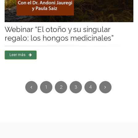
Webinar “El otoño y su singular
regalo: los hongos medicinales”
Leer más
1
2
3
4