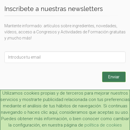
Inscríbete a nuestras newsletters
Mantente informado: artículos sobre ingredientes, novedades,
vídeos, acceso a Congresos y Actividades de Formación gratuitas
y ¡mucho más!
Leave
this
field
blank
Enviar
Utilizamos cookies propias y de terceros para mejorar nuestros
servicios y mostrarte publicidad relacionada con tus preferencias
mediante el análisis de tus hábitos de navegación. Si continuas
navegando o haces clic aquí, consideramos que aceptas su uso.
Puedes obtener más información, o bien conocer como cambiar
Aviso legal y LOPD
|
Condiciones generales
|
Contacto
la configuración, en nuestra página de
política de cookies
Copyright 2026, Cien por Cien Natural S. L.