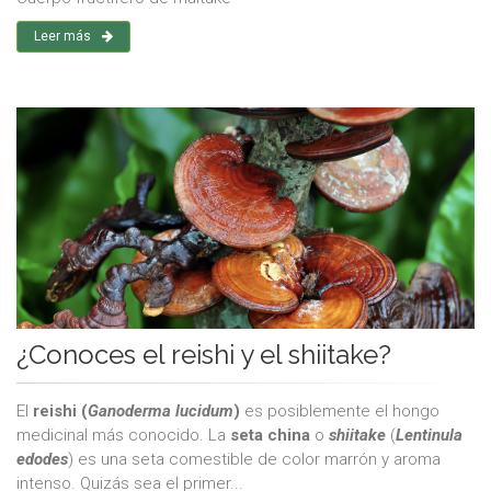
Leer más
¿Conoces el reishi y el shiitake?
El
reishi (
Ganoderma lucidum
)
es posiblemente el hongo
medicinal más conocido. La
seta china
o
shiitake
(
Lentinula
edodes
) es una seta comestible de color marrón y aroma
intenso. Quizás sea el primer...