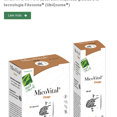
®
®
tecnología Fitosoma
(UbiQsome
)
.
Leer más