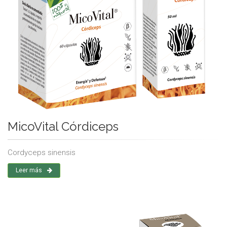
MicoVital Córdiceps
Cordyceps sinensis
Leer más