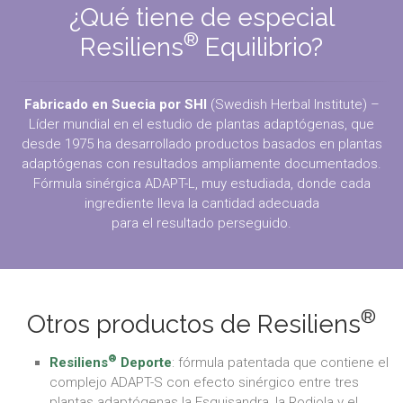
¿Qué tiene de especial
®
Resiliens
Equilibrio?
Fabricado en Suecia por SHI
(Swedish Herbal Institute) –
Líder mundial en el estudio de plantas adaptógenas, que
desde 1975 ha desarrollado productos basados en plantas
adaptógenas con resultados ampliamente documentados.
Fórmula sinérgica ADAPT-L, muy estudiada, donde cada
ingrediente lleva la cantidad adecuada
para el resultado perseguido.
®
Otros productos de Resiliens
®
​Resiliens
Deporte
: fórmula patentada que contiene el
complejo ADAPT-S con efecto sinérgico entre tres
plantas adaptógenas la Esquisandra, la Rodiola y el