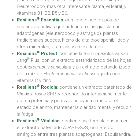
Eleuterococo, más otra interesante planta, el Maral, y
vitaminas B1, B2, B5 y B6.
®
Resiliens
Essentials
: contiene cinco grupos de
sustancias activas que actúan en sinergia: plantas
adaptógenas (eleuterococo y astrágalo), plantas
tradicionales suecas, hierro de alta biodisponibilidad y
otros minerales, vitaminas y antioxidantes.
®
Resiliens
Protect
: contiene la fórmula exclusiva Kan
®
Jang
Plus, con un extracto estandarizado de las hojas
de
Andrographis paniculata
y un extracto estandarizado
de la raíz de
Eleutherococcus senticosus
, junto con
vitamina C y zinc.
®
Resiliens
Rodiola
: contiene un extracto patentado de
Rhodiola rosea
SHR-5, reconocido internacionalmente
por su potencia y pureza, que ayuda a mejorar el
estado de ánimo, mantener la claridad mental y reducir
la fatiga
®
Resiliens
Vitalidad
: contiene una fórmula basada en
el extracto patentado ADAPT-232S, con efecto
sinérgico entre tres plantas adaptógenas: Esquisandra,