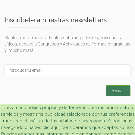
Inscríbete a nuestras newsletters
Mantente informado: artículos sobre ingredientes, novedades,
vídeos, acceso a Congresos y Actividades de Formación gratuitas
y ¡mucho más!
Leave
this
field
blank
Enviar
Utilizamos cookies propias y de terceros para mejorar nuestros
servicios y mostrarte publicidad relacionada con tus preferencias
mediante el análisis de tus hábitos de navegación. Si continuas
navegando o haces clic aquí, consideramos que aceptas su uso.
Puedes obtener más información, o bien conocer como cambiar
Aviso legal y LOPD
|
Condiciones generales
|
Contacto