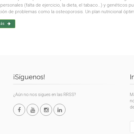
personales (falta de ejercicio, la dieta, el tabaco…) y genéticos p
ición de problemas como la osteoporosis. Un plan nutricional ópti
más
¡Síguenos!
I
¿Aún no nos sigues en las RRSS?
Ma
no
de
L
th
fi